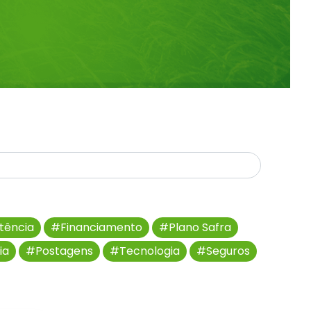
tência
#Financiamento
#Plano Safra
ia
#Postagens
#Tecnologia
#Seguros