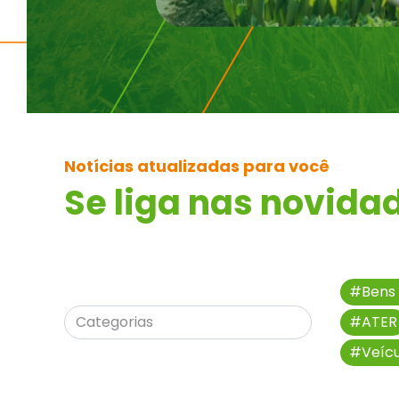
Notícias atualizadas para você
Se liga nas novida
#Bens 
#ATER
#Veícu