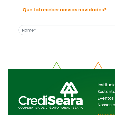
Que tal receber nossas novidades?
Instituci
Sustenta
Eventos
Nossas 