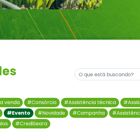
des
a venda
#Consórcio
#Assistência técnica
#Assis
#Evento
#Novidade
#Campanha
#Assistênc
los
#CrediSeara