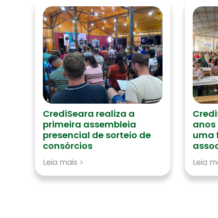
CrediSeara realiza a
Cred
primeira assembleia
anos
presencial de sorteio de
uma f
consórcios
asso
Leia mais >
Leia m