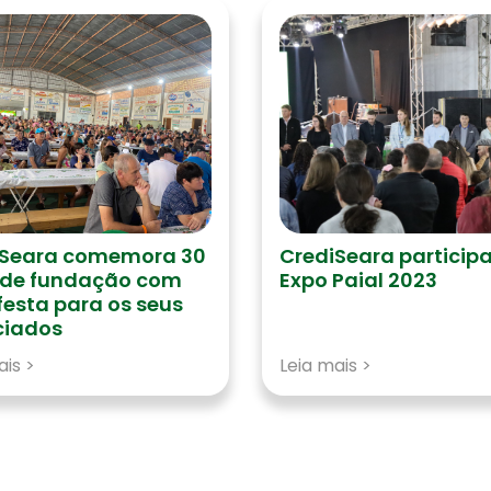
iSeara comemora 30
CrediSeara particip
 de fundação com
Expo Paial 2023
esta para os seus
ciados
ais >
Leia mais >